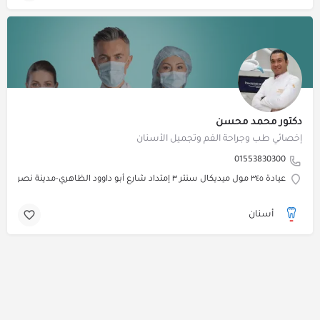
دكتور محمد محسن
إخصائي طب وجراحة الفم وتجميل الأسنان
01553830300
عيادة ٣٤٥ مول ميديكال سنتر ٣ إمتداد شارع أبو داوود الظاهري-مدينة نصر
أسنان