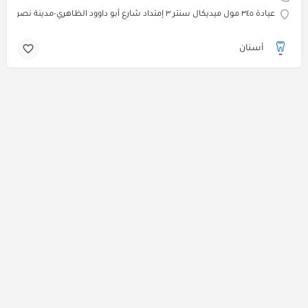
عيادة ٣٤٥ مول ميديكال سنتر ٣ إمتداد شارع أبو داوود الظاهري-مدينة نصر
أسنان
جميع الحقوق محفوظة © لـ جريدة نبض الحرية