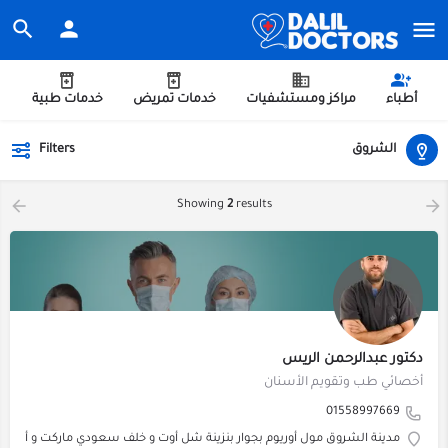
أطباء
مراكز ومستشفيات
خدمات تمريض
خدمات طبية
الشروق
Filters
Showing
2
results
دكتور عبدالرحمن الريس
أخصائي طب وتقويم الأسنان
01558997669
مدينة الشروق مول أوريوم بجوار بنزينة شل أوت و خلف سعودي ماركت و أعلى مطعم 