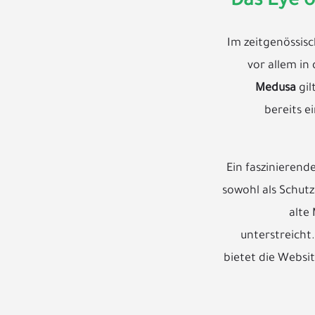
Das Eye 
Im zeitgenössisc
vor allem in
Medusa
gil
bereits e
Ein faszinierend
sowohl als Schutz
alte
unterstreicht
bietet die Websi