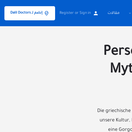
مقالات
Sign in
or
Register
إنضم لـ Dalil Doctors
Pers
Myt
Die griechische
unsere Kultur,
eine Gorgo