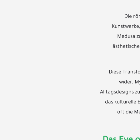
Die rö
Kunstwerke,
Medusa zu
ästhetische
Diese Transf
wider, M
Alltagsdesigns z
das kulturelle
oft die M