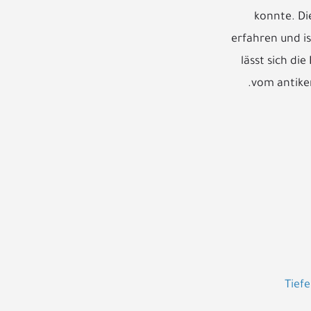
konnte. Di
erfahren und i
lässt sich di
vom antike
Tief