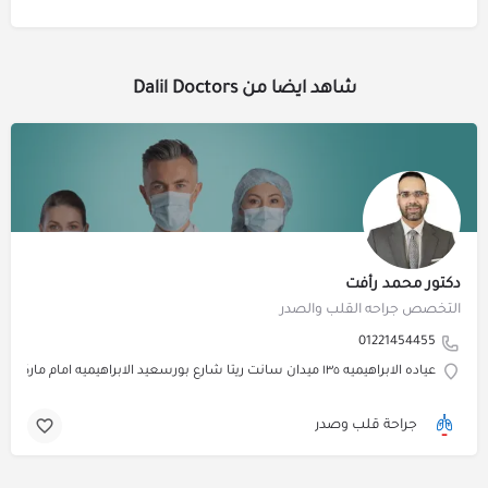
شاهد ايضا من Dalil Doctors
دكتور محمد رأفت
التخصص جراحه القلب والصدر
01221454455
عياده الابراهيميه ١٣٥ ميدان سانت ريتا شارع بورسعيد الابراهيميه امام ماركت اطلانتك
جراحة قلب وصدر