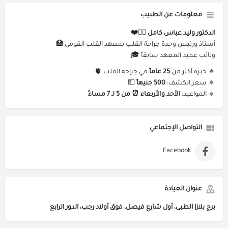
معلومات عن الطبيب
الدكتور وليد عباس كامل 👨‍⚕️❤️
أستاذ ورئيس وحدة جراحة القلب بمعهد القلب القومي 🏥
ونائب عميد المعهد سابقاً 🎓
🔹 خبرة أكثر من
25 عاماً
في جراحة القلب 🫀
🔹 سعر الكشف:
500 جنيهاً
💵
🔹 المواعيد:
الأحد والأربعاء ⏰ من 5 لـ 7 مساءً
التواصل الإجتماعي
Facebook
عنوان العيادة
برج بلازا الطبى، أول شارع فيصل، فوق أولاد رجب، الدور الرابع