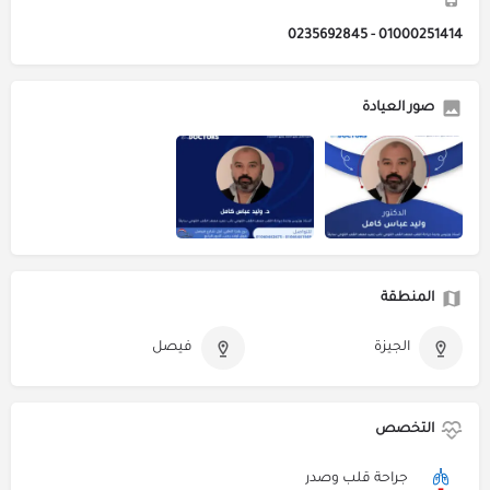
01000251414 - 0235692845
صور العيادة
المنطقة
الجيزة
فيصل
التخصص
جراحة قلب وصدر