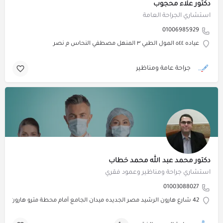
دكتور علاء محجوب
استشاري الجراحة العامة
01006985929
عياده ٥٤٤ المول الطبي ٣ المنهل مصطفي النحاس م نصر
جراحة عامة ومناظير
دكتور محمد عبد الله محمد خطاب
استشاري جراحة ومناظير وعمود فقري
01003088027
42 شارع هارون الرشيد مصر الجديده ميدان الجامع أمام محطة مترو هارون الرشيد أعلي معرض الحرمين للاضاءة