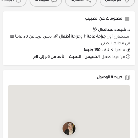
اللوكيشن
مشاركة
تقييمات
الإبلاغ 
معلومات عن الطبيب
د. شيماء عبدالعال 🩺
استشاري أول
جراحة عامة
⚕️ و
جراحة أطفال
👶، بخبرة تزيد عن 20 عاماً 📅
في مجالها الطبي.
💰 سعر الكشف:
150 جنيهاً
🕕 مواعيد العمل:
الخميس – السبت – الأحد من 6م إلى 8م
خريطة الوصول