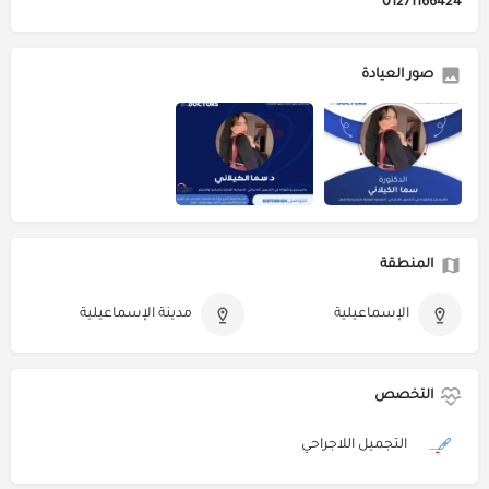
01271166424
صور العيادة
المنطقة
الإسماعيلية
مدينة الإسماعيلية
التخصص
التجميل اللاجراحي