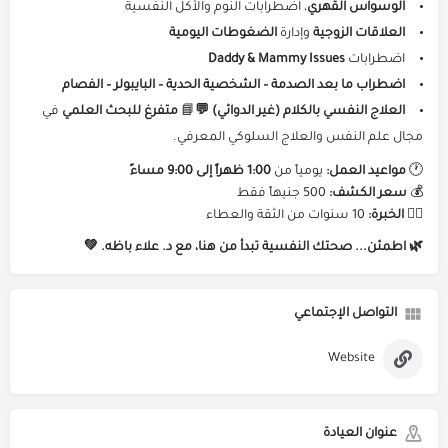
الوسواس القهري
، اضطرابات النوم والأكل النفسية
العلاقات الزوجية
وإدارة
الضغوطات اليومية
اضطرابات
Daddy & Mammy Issues
اضطراب ما بعد الصدمة – الشخصية الحدية – البايبولر – الفصام
العلاج النفسي بالكلام (غير الدوائي) 💬
📘
متفرغ للبحث العلمي
في
مجال علم النفس والعلاج السلوكي المعرفي.
🕐
مواعيد العمل:
يومياً من
1:00 ظهراً إلى 9:00 مساءً
💰
سعر الكشف:
500 جنيهاً فقط
👨‍⚕️
الخبرة:
10 سنوات من الثقة والعطاء
🌿 اطمئن... صحتك النفسية تبدأ من هنا، مع د. علاء باظه. 💚
التواصل الإجتماعي
Website
عنوان العيادة