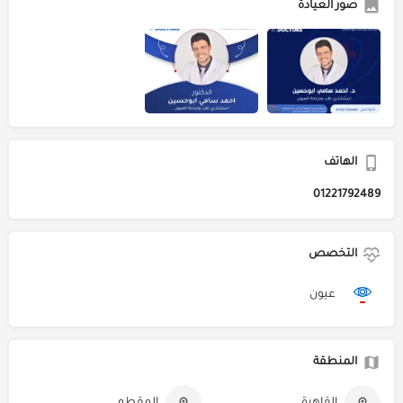
صور العيادة
الهاتف
01221792489
التخصص
عيون
المنطقة