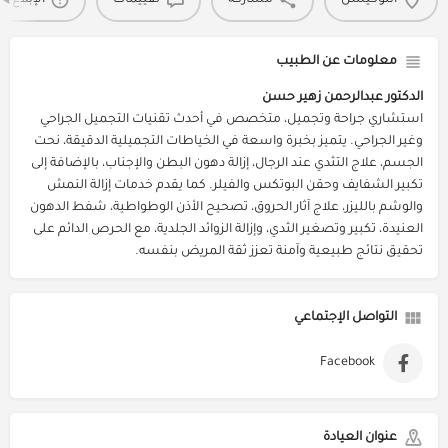
اللوكيشن
مشاركة
تقييمات
الإبلاغ 
معلومات عن الطبيب
الدكتور عبدالرحمن زهير حسن
استشاري جراحة وتجميل، متخصص في أحدث تقنيات التجميل الجراحي
وغير الجراحي. يتميز بخبرة واسعة في الخياطات التجميلية الدقيقة، نحت
الجسم، علاج التثدي عند الرجال، إزالة دهون البطن والإجناب، بالإضافة إلى
تكبير الشفايف وحقن البوتكس والفيلر. كما يقدم خدمات إزالة النمش
والوشم بالليزر، علاج آثار الحروق، تصحيح الأذن الوطواطية، شفط الدهون
العنيدة، تكبير وتصغير الثدي، وإزالة الزوائد الجلدية، مع الحرص الدائم على
تحقيق نتائج طبيعية وآمنة تعزز ثقة المريض بنفسه.
التواصل الإجتماعي
Facebook
عنوان العيادة