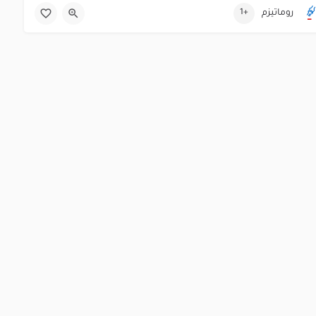
01556718838
روماتيزم
+1