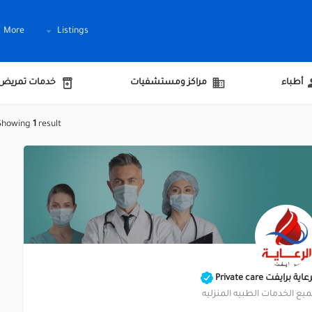
More
Listings
أطباء
مراكز ومستشفيات
خدمات تمريض
Showing
1
result
عاية برايفت Private care
يع الخدمات الطبيه المنزليه