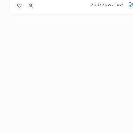
01013109084
جمهورية مصر العربية
خدمات طبية منزلية